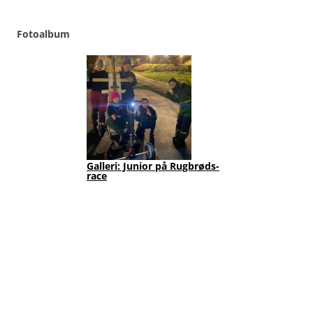
Fotoalbum
Galleri: Junior på Rugbrøds-
Jun
race
202