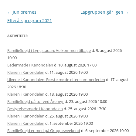
Artikel
←
Juniorernes
Lapgruppen går igen
→
navigation
Efterårsprogram 2021
AKTIVITETER
FamilieSpejd i Lyngstauan: Velkommen tilbage
d. 9. august 2026
10:00
Ledermøde I Kanondalen
d. 10. august 2026 17:00
Klanen i Kanondalen
d. 11. august 2026 19:00
Ulvene i Kanondalen: Første møde efter sommerferien
d. 17. august
2026 18:30
Klanen i Kanondalen
d. 18. august 2026 19:00
FamilieSpejd på tur ved Åremyr
d. 23. august 2026 10:00
Bestyrelsesmøde i Kanondalen
d. 25. august 2026 17:30
Klanen i Kanondalen
d. 25. august 2026 19:00
Klanen i Kanondalen
d. 1. september 2026 19:00
FamilieSpejd er med på Gruppeweekend
d. 6. september 2026 10:00