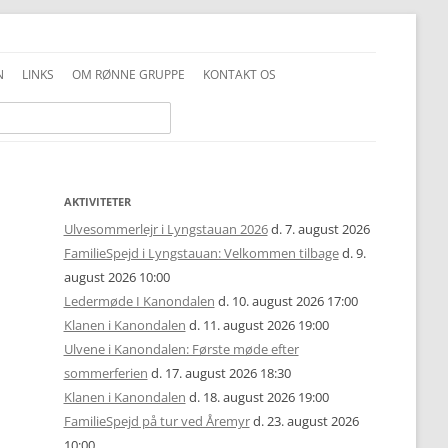
N
LINKS
OM RØNNE GRUPPE
KONTAKT OS
INFO GENERELT
DDS VEDTÆGTER
INFO FAMILIESPEJD
PRIVATLIVSPOLITIK
INFO JUNIOR-SPEJDER
ALKOHOLPOLITIK
AKTIVITETER
Ulvesommerlejr i Lyngstauan 2026
d. 7. august 2026
INFO TROPPEN
FOTOS OG COPYRIGHT
FamilieSpejd i Lyngstauan: Velkommen tilbage
d. 9.
august 2026 10:00
UNIFORMSVEJLEDNING
Ledermøde I Kanondalen
d. 10. august 2026 17:00
Klanen i Kanondalen
d. 11. august 2026 19:00
Ulvene i Kanondalen: Første møde efter
sommerferien
d. 17. august 2026 18:30
Klanen i Kanondalen
d. 18. august 2026 19:00
FamilieSpejd på tur ved Åremyr
d. 23. august 2026
10:00