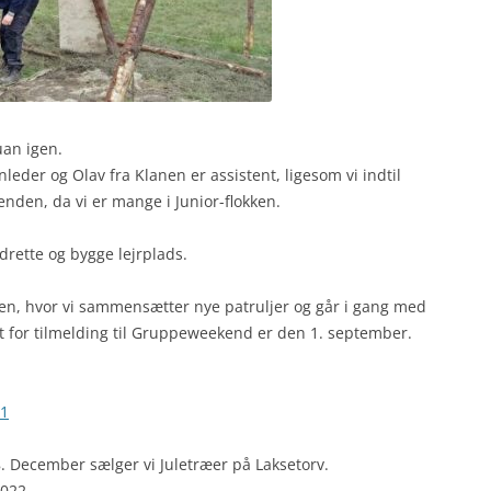
uan igen.
eder og Olav fra Klanen er assistent, ligesom vi indtil
enden, da vi er mange i Junior-flokken.
drette og bygge lejrplads.
n, hvor vi sammensætter nye patruljer og går i gang med
st for tilmelding til Gruppeweekend er den 1. september.
21
. December sælger vi Juletræer på Laksetorv.
2022.