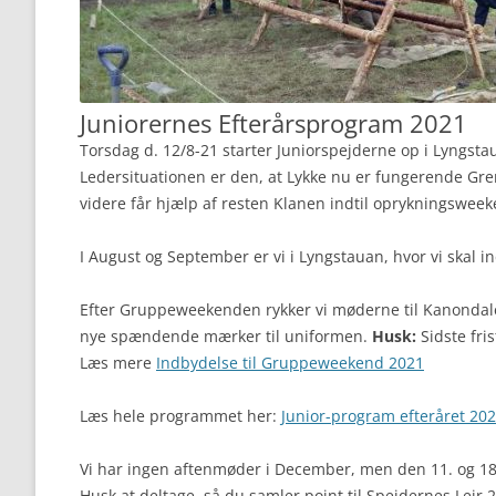
Juniorernes Efterårsprogram 2021
Torsdag d. 12/8-21 starter Juniorspejderne op i Lyngsta
Ledersituationen er den, at Lykke nu er fungerende Grenl
videre får hjælp af resten Klanen indtil oprykningsweek
I August og September er vi i Lyngstauan, hvor vi skal in
Efter Gruppeweekenden rykker vi møderne til Kanondale
nye spændende mærker til uniformen.
Husk:
Sidste fri
Læs mere
Indbydelse til Gruppeweekend 2021
Læs hele programmet her:
Junior-program efteråret 20
Vi har ingen aftenmøder i December, men den 11. og 18
Husk at deltage, så du samler point til Spejdernes Lejr 