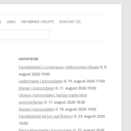
N
LINKS
OM RØNNE GRUPPE
KONTAKT OS
INFO GENERELT
DDS VEDTÆGTER
INFO FAMILIESPEJD
PRIVATLIVSPOLITIK
INFO JUNIOR-SPEJDER
ALKOHOLPOLITIK
AKTIVITETER
FamilieSpejd i Lyngstauan: Velkommen tilbage
d. 9.
INFO TROPPEN
FOTOS OG COPYRIGHT
august 2026 10:00
Ledermøde I Kanondalen
d. 10. august 2026 17:00
UNIFORMSVEJLEDNING
Klanen i Kanondalen
d. 11. august 2026 19:00
Ulvene i Kanondalen: Første møde efter
sommerferien
d. 17. august 2026 18:30
Klanen i Kanondalen
d. 18. august 2026 19:00
FamilieSpejd på tur ved Åremyr
d. 23. august 2026
10:00
Bestyrelsesmøde i Kanondalen
d. 25. august 2026