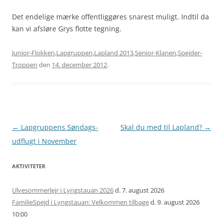
Det endelige mærke offentliggøres snarest muligt. Indtil da
kan vi afsløre Grys flotte tegning.
Junior-Flokken
,
Lapgruppen
,
Lapland 2013
,
Senior-Klanen
,
Spejder-
Troppen
den
14. december 2012
.
Artikel
←
Lapgruppens Søndags-
Skal du med til Lapland?
→
navigation
udflugt i November
AKTIVITETER
Ulvesommerlejr i Lyngstauan 2026
d. 7. august 2026
FamilieSpejd i Lyngstauan: Velkommen tilbage
d. 9. august 2026
10:00