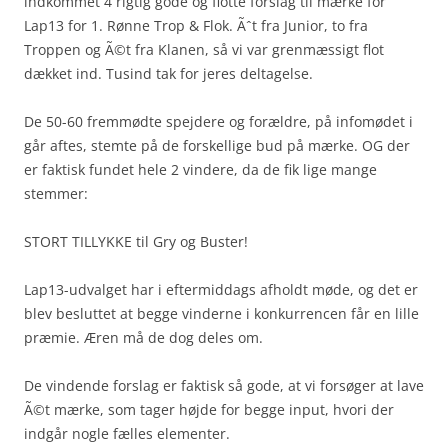
indkommet 4 rigtig gode og flotte forslag til mærke for
Lap13 for 1. Rønne Trop & Flok. Ãˆt fra Junior, to fra
Troppen og Ã©t fra Klanen, så vi var grenmæssigt flot
dækket ind. Tusind tak for jeres deltagelse.
De 50-60 fremmødte spejdere og forældre, på infomødet i
går aftes, stemte på de forskellige bud på mærke. OG der
er faktisk fundet hele 2 vindere, da de fik lige mange
stemmer:
STORT TILLYKKE til Gry og Buster!
Lap13-udvalget har i eftermiddags afholdt møde, og det er
blev besluttet at begge vinderne i konkurrencen får en lille
præmie. Æren må de dog deles om.
De vindende forslag er faktisk så gode, at vi forsøger at lave
Ã©t mærke, som tager højde for begge input, hvori der
indgår nogle fælles elementer.