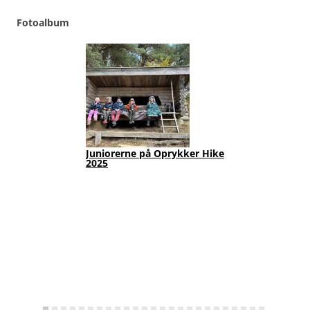
Fotoalbum
Juniorerne på Oprykker Hike
Jun
2025
Fot