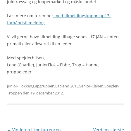
juletræssalg og loppemarked og måske andet.
Læs mere om turen her
med tilmeldingskuponlap13-
forhåndstilmelding
Vi vil gerne have tilmelding tilbage senest 17 JAN – enten
pr mail eller afleveret til en leder.
Med spejderhilsen,
Lone (Charlie), JuniorFlok – Ebbe, Trop – Hanne,
gruppeleder
Junior-Flokken
,
Lapgruppen
,
Lapland 2013
,
Senior-Klanen
,
Spejder-
Troppen
den
19. december 2012
.
Artikel
←
Vinderen i konkurrencen
Verdens største