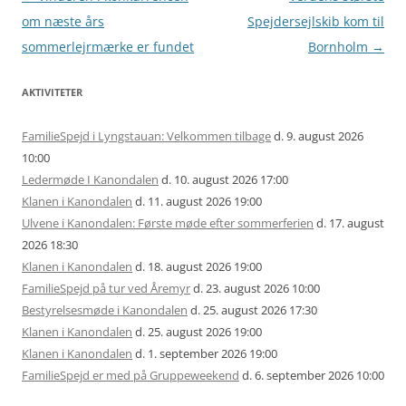
navigation
om næste års
Spejdersejlskib kom til
sommerlejrmærke er fundet
Bornholm
→
AKTIVITETER
FamilieSpejd i Lyngstauan: Velkommen tilbage
d. 9. august 2026
10:00
Ledermøde I Kanondalen
d. 10. august 2026 17:00
Klanen i Kanondalen
d. 11. august 2026 19:00
Ulvene i Kanondalen: Første møde efter sommerferien
d. 17. august
2026 18:30
Klanen i Kanondalen
d. 18. august 2026 19:00
FamilieSpejd på tur ved Åremyr
d. 23. august 2026 10:00
Bestyrelsesmøde i Kanondalen
d. 25. august 2026 17:30
Klanen i Kanondalen
d. 25. august 2026 19:00
Klanen i Kanondalen
d. 1. september 2026 19:00
FamilieSpejd er med på Gruppeweekend
d. 6. september 2026 10:00