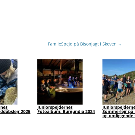
!
FamlieSpejd på Bisonjagt i Skoven
→
rnes
Juniorspejdernes
Juniorspejdern
lddåbslejr 2025
Fotoalbum: Burgundia 2024
Sommerlejr på 
og omliggende 