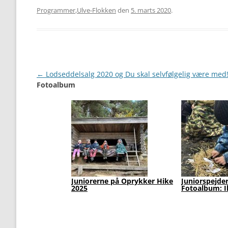
Programmer
,
Ulve-Flokken
den
5. marts 2020
.
Artikel
←
Lodseddelsalg 2020 og Du skal selvfølgelig være med
Fotoalbum
navigation
Juniorerne på Oprykker Hike
Juniorspejde
2025
Fotoalbum: I