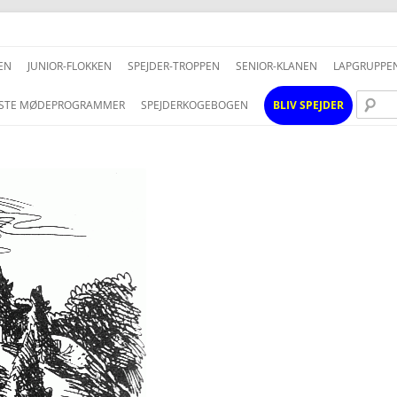
Hop
til
EN
JUNIOR-FLOKKEN
SPEJDER-TROPPEN
SENIOR-KLANEN
LAPGRUPPE
indhold
STE MØDEPROGRAMMER
SPEJDERKOGEBOGEN
BLIV SPEJDER