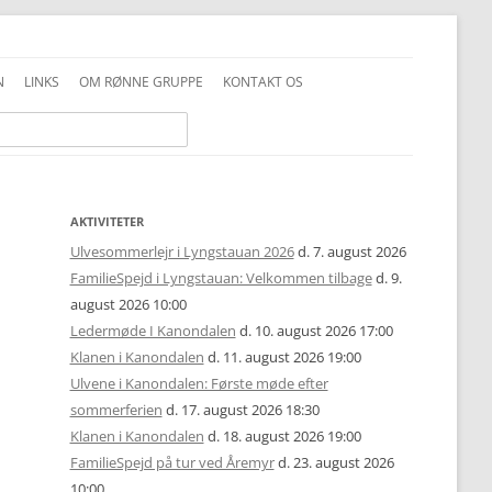
N
LINKS
OM RØNNE GRUPPE
KONTAKT OS
INFO GENERELT
DDS VEDTÆGTER
INFO FAMILIESPEJD
PRIVATLIVSPOLITIK
INFO JUNIOR-SPEJDER
ALKOHOLPOLITIK
AKTIVITETER
Ulvesommerlejr i Lyngstauan 2026
d. 7. august 2026
INFO TROPPEN
FOTOS OG COPYRIGHT
FamilieSpejd i Lyngstauan: Velkommen tilbage
d. 9.
august 2026 10:00
UNIFORMSVEJLEDNING
Ledermøde I Kanondalen
d. 10. august 2026 17:00
Klanen i Kanondalen
d. 11. august 2026 19:00
Ulvene i Kanondalen: Første møde efter
sommerferien
d. 17. august 2026 18:30
Klanen i Kanondalen
d. 18. august 2026 19:00
FamilieSpejd på tur ved Åremyr
d. 23. august 2026
10:00