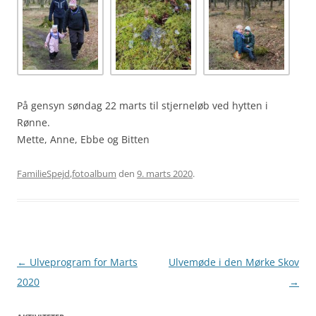
På gensyn søndag 22 marts til stjerneløb ved hytten i
Rønne.
Mette, Anne, Ebbe og Bitten
FamilieSpejd
,
fotoalbum
den
9. marts 2020
.
Artikel
←
Ulveprogram for Marts
Ulvemøde i den Mørke Skov
navigation
2020
→