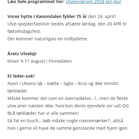
Læs hele programmet her
:
Ulveprogram-2024-Jan-Apr
Vores hytte i Kanondalen fylder 75 år
den 24. april!
Ulve-spejderfamilier bedes afsætte lørdag, den 20 APR til
fødselsdagsfest.
Der kommer naturligvis en indbydelse
Årets Ulvelejr
bliver 9-11 august i Finnedalen
Et leder-suk!
Navn i Ulvens tøj – bælte – lygte – krus og ikke mindst
tørklæde!
Måske kommer det som en overraskelse…?…men de fleste
ulve aner næsten ikke, hvordan deres ejendele ser ud! OG
BLÅ tørklæder har vi alle sammen!
Så fat en tusch….køb måske nogle navnemærker?…altså
hvis I gerne vil have de samme genstande med hjem igen.