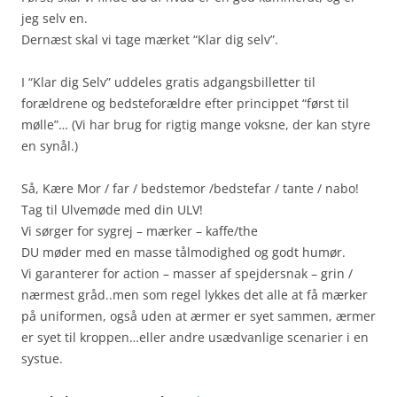
jeg selv en.
Dernæst skal vi tage mærket “Klar dig selv”.
I “Klar dig Selv” uddeles gratis adgangsbilletter til
forældrene og bedsteforældre efter princippet “først til
mølle”… (Vi har brug for rigtig mange voksne, der kan styre
en synål.)
Så, Kære Mor / far / bedstemor /bedstefar / tante / nabo!
Tag til Ulvemøde med din ULV!
Vi sørger for sygrej – mærker – kaffe/the
DU møder med en masse tålmodighed og godt humør.
Vi garanterer for action – masser af spejdersnak – grin /
nærmest gråd..men som regel lykkes det alle at få mærker
på uniformen, også uden at ærmer er syet sammen, ærmer
er syet til kroppen…eller andre usædvanlige scenarier i en
systue.