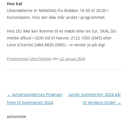
Hus kat
Ulvemøderne er MANDAG fra klokken 18.30 til 20.00 i
Kanondalen, hvis der ikke står andet i programmet.
Hvis DU ikke kan komme til et møde eller en tur, SKAL DU
melde afbud i GOD tid til Hanne: 2122 1055 (SMS) eller
Lone (Charlie) 2484 8826 (SMS) – vi venter jo på dig!
Programmer
,
Ulve-Flokken
den
22. januar 2024
.
Artikel
←
Juniorspejdernes Program
Junior Sommerlejr 2024 går
navigation
frem til Sommeren 2024
til Verdens Ende?
→
AKTIVITETER