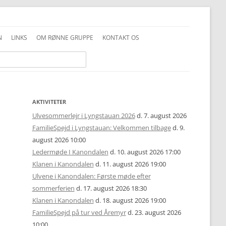
N
LINKS
OM RØNNE GRUPPE
KONTAKT OS
INFO GENERELT
DDS VEDTÆGTER
INFO FAMILIESPEJD
PRIVATLIVSPOLITIK
INFO JUNIOR-SPEJDER
ALKOHOLPOLITIK
AKTIVITETER
Ulvesommerlejr i Lyngstauan 2026
d. 7. august 2026
INFO TROPPEN
FOTOS OG COPYRIGHT
FamilieSpejd i Lyngstauan: Velkommen tilbage
d. 9.
august 2026 10:00
UNIFORMSVEJLEDNING
Ledermøde I Kanondalen
d. 10. august 2026 17:00
Klanen i Kanondalen
d. 11. august 2026 19:00
Ulvene i Kanondalen: Første møde efter
sommerferien
d. 17. august 2026 18:30
Klanen i Kanondalen
d. 18. august 2026 19:00
FamilieSpejd på tur ved Åremyr
d. 23. august 2026
10:00