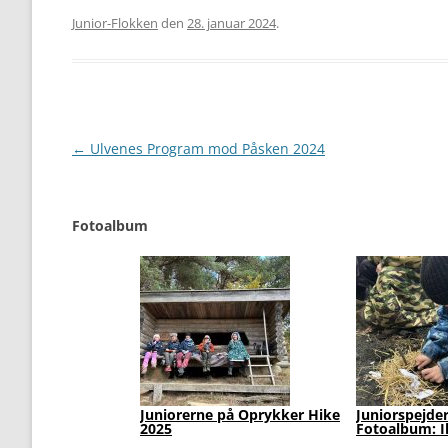
Junior-Flokken
den
28. januar 2024
.
Artikel
←
Ulvenes Program mod Påsken 2024
navigation
Fotoalbum
Juniorerne på Oprykker Hike
Juniorspejde
2025
Fotoalbum: I