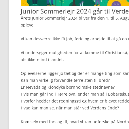
Junior Sommerlejr 2024 går til Verd
Årets Junior Sommerlejr 2024 bliver fra den 1. til 5. Augu
opleve.
Vi kan desværre ikke få job, ferie og arbejde til at gå o
Vi undersøger muligheden for at komme til Christiansø, 
afstikkere ind i landet.
Oplevelserne ligger jo tæt og der er mange ting som ka
Kan man virkelig forvandle tørre sten til brød?
Er Nevada og Klondyke bornholmske stednavne?
Hvis man går ind i Tørre ovn, ender man så i Bobaræku
Hvorfor hedder det redningssti og hvem er blevet redde
Hvad kan man se, når man står ved Verdens Ende?
Kom selv med forslag til, hvad vi kan udforske på Nor