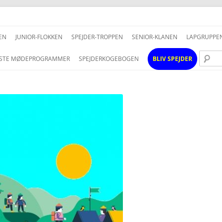
Hop
til
EN
JUNIOR-FLOKKEN
SPEJDER-TROPPEN
SENIOR-KLANEN
LAPGRUPPE
indhold
STE MØDEPROGRAMMER
SPEJDERKOGEBOGEN
BLIV SPEJDER