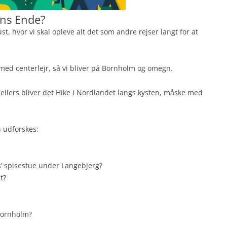
ens Ende?
st, hvor vi skal opleve alt det som andre rejser langt for at
p med centerlejr, så vi bliver på Bornholm og omegn.
ellers bliver det Hike i Nordlandet langs kysten, måske med
n udforskes:
s’ spisestue under Langebjerg?
t?
dbornholm?