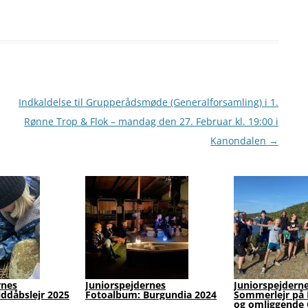
Indkaldelse til Grupperådsmøde (Generalforsamling) i 1.
Rønne Trop & Flok – mandag den 27. Februar kl. 19:00 i
Kanondalen
→
rnes
Juniorspejdernes
Juniorspejdern
lddåbslejr 2025
Fotoalbum: Burgundia 2024
Sommerlejr på 
og omliggende 