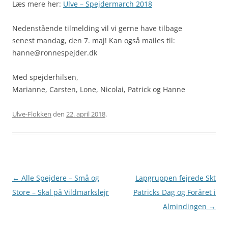
Læs mere her:
Ulve – Spejdermarch 2018
Nedenstående tilmelding vil vi gerne have tilbage
senest mandag, den 7. maj! Kan også mailes til:
hanne@ronnespejder.dk
Med spejderhilsen,
Marianne, Carsten, Lone, Nicolai, Patrick og Hanne
Ulve-Flokken
den
22. april 2018
.
Artikel
←
Alle Spejdere – Små og
Lapgruppen fejrede Skt
navigation
Store – Skal på Vildmarkslejr
Patricks Dag og Foråret i
Almindingen
→