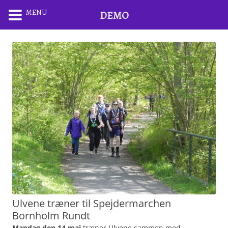
MENU
DEMO
Ulvene træner til Spejdermarchen
Bornholm Rundt
Mandag den 14.maj
træner Ulvene sammen med