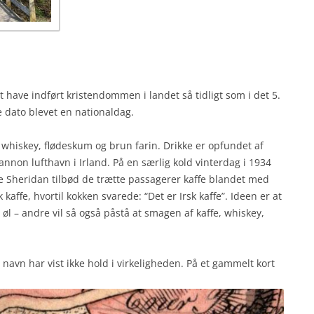
at have indført kristendommen i landet så tidligt som i det 5.
 dato blevet en nationaldag.
k whiskey, flødeskum og brun farin. Drikke er opfundet af
nnon lufthavn i Irland. På en særlig kold vinterdag i 1934
Joe Sheridan tilbød de trætte passagerer kaffe blandet med
kaffe, hvortil kokken svarede: “Det er Irsk kaffe”. Ideen er at
s øl – andre vil så også påstå at smagen af kaffe, whiskey,
avn har vist ikke hold i virkeligheden. På et gammelt kort