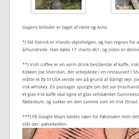
Dagens billeder er taget af Helle og Arne.
*) Skt Patrick er Irlands skytshelgen, og han regnes for 
århundrede. Han døde 17. marts 461, og siden er denne
**) Irish coffee er en varm drink bestående af kaffe, irs
Kokken Joe Sheridan, der arbejdede i en restaurant i Sha
måtte et fly til USA vende om på grund af dårligt vejr. 
irsk whiskey. En passager spurgte om det var brasiliansk 
et glas irsk kaffe skal ligne et glas velskænket Guinnees
flødeskum, og sukker en den samme som en irsk Strout.
***) På Google Maps kaldes søen for Pølsesøen men det n
står der: pølsekedlen.