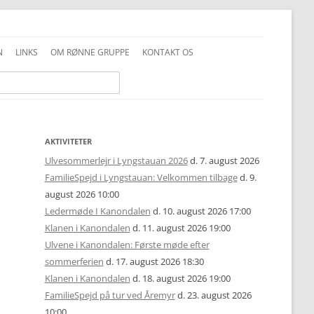
N
LINKS
OM RØNNE GRUPPE
KONTAKT OS
INFO GENERELT
DDS VEDTÆGTER
INFO FAMILIESPEJD
PRIVATLIVSPOLITIK
INFO JUNIOR-SPEJDER
ALKOHOLPOLITIK
AKTIVITETER
Ulvesommerlejr i Lyngstauan 2026
d. 7. august 2026
INFO TROPPEN
FOTOS OG COPYRIGHT
FamilieSpejd i Lyngstauan: Velkommen tilbage
d. 9.
august 2026 10:00
UNIFORMSVEJLEDNING
Ledermøde I Kanondalen
d. 10. august 2026 17:00
Klanen i Kanondalen
d. 11. august 2026 19:00
Ulvene i Kanondalen: Første møde efter
sommerferien
d. 17. august 2026 18:30
Klanen i Kanondalen
d. 18. august 2026 19:00
FamilieSpejd på tur ved Åremyr
d. 23. august 2026
10:00