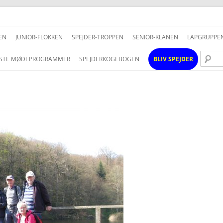
Hop
til
EN
JUNIOR-FLOKKEN
SPEJDER-TROPPEN
SENIOR-KLANEN
LAPGRUPPE
indhold
STE MØDEPROGRAMMER
SPEJDERKOGEBOGEN
BLIV SPEJDER