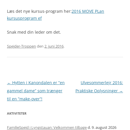
Læs det nye kursus-program her:
2016 MOVE PLan
kursusprogram ef
Snak med din leder om det.
Spejder-Troppen
den
2. juni 2016
.
Artikel
←
Hytten i Kanondalen er ”en
Ulvesommerlejr 2016:
navigation
gammel dame” som trænger
Praktiske Oplysninger
→
til en ”make-over”!
AKTIVITETER
FamilieSpejd i Lyngstauan: Velkommen tilbage
d. 9. august 2026