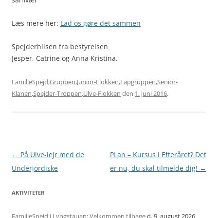
Læs mere her:
Lad os gøre det sammen
Spejderhilsen fra bestyrelsen
Jesper, Catrine og Anna Kristina.
FamilieSpejd
,
Gruppen
,
Junior-Flokken
,
Lapgruppen
,
Senior-
Klanen
,
Spejder-Troppen
,
Ulve-Flokken
den
1. juni 2016
.
Artikel
←
På Ulve-lejr med de
PLan – Kursus i Efteråret? Det
navigation
Underjordiske
er nu, du skal tilmelde dig!
→
AKTIVITETER
FamilieSpejd i Lyngstauan: Velkommen tilbage
d. 9. august 2026