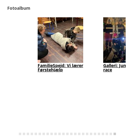
Fotoalbum
FamilieSpejd: Vi lærer
Galleri: Junior
Førstehjælp
race