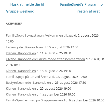
Artikel
←
Husk at melde dig til
FamilieSpejd’s Program for
navigation
Gruppe-weekend
resten af året
→
AKTIVITETER
FamilieSpejd i Lyngstauan: Velkommen tilbage
d. 9. august 2026
10:00
Ledermøde I Kanondalen
d. 10. august 2026 17:00
Klanen i Kanondalen
d. 11. august 2026 19:00
Ulvene i Kanondalen: Første møde efter sommerferien
d. 17. august
2026 18:30
Klanen i Kanondalen
d. 18. august 2026 19:00
FamilieSpejd på tur ved Åremyr
d. 23. august 2026 10:00
Bestyrelsesmøde i Kanondalen
d. 25. august 2026 17:30
Klanen i Kanondalen
d. 25. august 2026 19:00
Klanen i Kanondalen
d. 1. september 2026 19:00
FamilieSpejd er med på Gruppeweekend
d. 6. september 2026 10:00