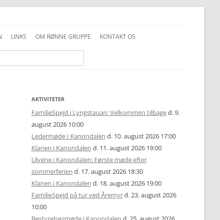
N
LINKS
OM RØNNE GRUPPE
KONTAKT OS
INFO GENERELT
DDS VEDTÆGTER
INFO FAMILIESPEJD
PRIVATLIVSPOLITIK
INFO JUNIOR-SPEJDER
ALKOHOLPOLITIK
AKTIVITETER
FamilieSpejd i Lyngstauan: Velkommen tilbage
d. 9.
INFO TROPPEN
FOTOS OG COPYRIGHT
august 2026 10:00
Ledermøde I Kanondalen
d. 10. august 2026 17:00
UNIFORMSVEJLEDNING
Klanen i Kanondalen
d. 11. august 2026 19:00
Ulvene i Kanondalen: Første møde efter
sommerferien
d. 17. august 2026 18:30
Klanen i Kanondalen
d. 18. august 2026 19:00
FamilieSpejd på tur ved Åremyr
d. 23. august 2026
10:00
Bestyrelsesmøde i Kanondalen
d. 25. august 2026