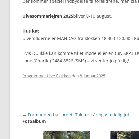
Der kommer speciel indbydelse til forældrene, men slå 
Ulvesommerlejren 2025
bliver 8-10 august.
Hus kat
Ulvemøderne er MANDAG fra klokken 18.30 til 20.00 i Ka
Hvis DU ikke kan komme til et møde eller en tur, SKAL D
Lone (Charlie) 2484 8826 (SMS) – vi venter jo på dig!
Programmer
,
Ulve-Flokken
den
8. januar 2025
.
Artikel
←
Formanden har ordet: Tak for i år og glædelig jul
Fotoalbum
navigation