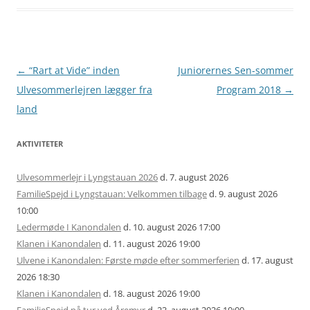
Artikel
←
“Rart at Vide” inden
Juniorernes Sen-sommer
navigation
Ulvesommerlejren lægger fra
Program 2018
→
land
AKTIVITETER
Ulvesommerlejr i Lyngstauan 2026
d. 7. august 2026
FamilieSpejd i Lyngstauan: Velkommen tilbage
d. 9. august 2026
10:00
Ledermøde I Kanondalen
d. 10. august 2026 17:00
Klanen i Kanondalen
d. 11. august 2026 19:00
Ulvene i Kanondalen: Første møde efter sommerferien
d. 17. august
2026 18:30
Klanen i Kanondalen
d. 18. august 2026 19:00
FamilieSpejd på tur ved Åremyr
d. 23. august 2026 10:00