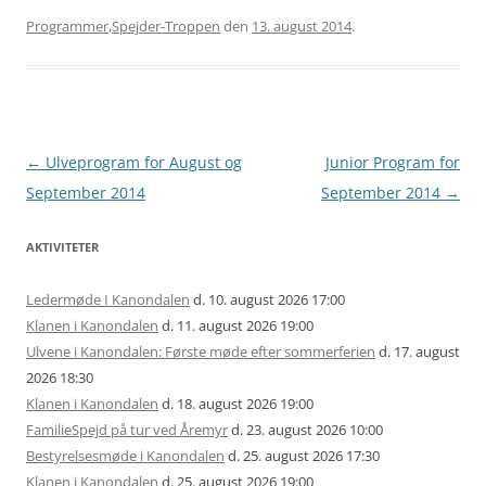
Programmer
,
Spejder-Troppen
den
13. august 2014
.
Artikel
←
Ulveprogram for August og
Junior Program for
navigation
September 2014
September 2014
→
AKTIVITETER
Ledermøde I Kanondalen
d. 10. august 2026 17:00
Klanen i Kanondalen
d. 11. august 2026 19:00
Ulvene i Kanondalen: Første møde efter sommerferien
d. 17. august
2026 18:30
Klanen i Kanondalen
d. 18. august 2026 19:00
FamilieSpejd på tur ved Åremyr
d. 23. august 2026 10:00
Bestyrelsesmøde i Kanondalen
d. 25. august 2026 17:30
Klanen i Kanondalen
d. 25. august 2026 19:00