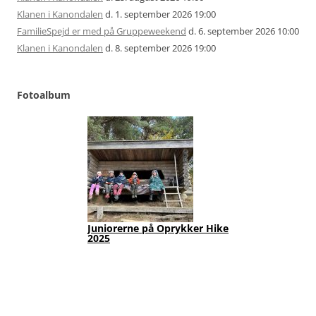
Klanen i Kanondalen
d. 1. september 2026 19:00
FamilieSpejd er med på Gruppeweekend
d. 6. september 2026 10:00
Klanen i Kanondalen
d. 8. september 2026 19:00
Fotoalbum
Juniorerne på Oprykker Hike
Jun
2025
Fot