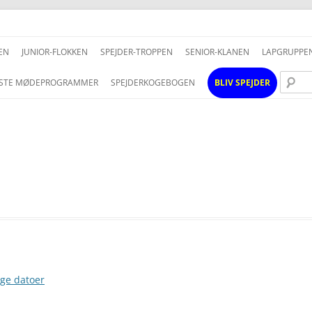
Hop
til
EN
JUNIOR-FLOKKEN
SPEJDER-TROPPEN
SENIOR-KLANEN
LAPGRUPPE
indhold
STE MØDEPROGRAMMER
SPEJDERKOGEBOGEN
BLIV SPEJDER
ige datoer