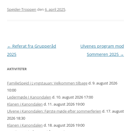
Spejder-Troppen
den
6. april 2025
.
Artikel
←
Referat fra Grupperåd
Ulvenes program mod
navigation
2025
Sommeren 2025
→
AKTIVITETER
FamilieSpejd i Lyngstauan: Velkommen tilbage
d. 9. august 2026
10:00
Ledermøde I Kanondalen
d. 10. august 2026 17:00
Klanen i Kanondalen
d. 11. august 2026 19:00
Ulvene i Kanondalen: Første møde efter sommerferien
d. 17. august
2026 18:30
Klanen i Kanondalen
d. 18. august 2026 19:00