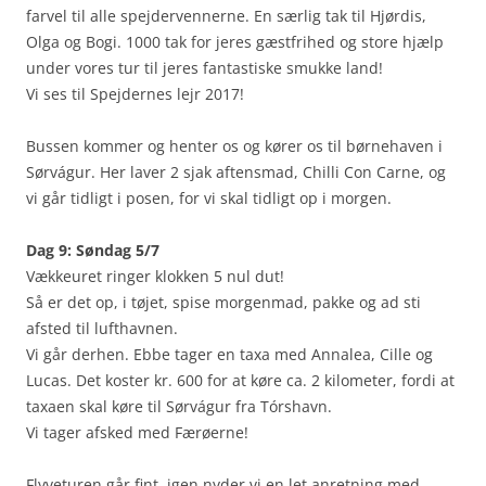
farvel til alle spejdervennerne. En særlig tak til Hjørdis,
Olga og Bogi. 1000 tak for jeres gæstfrihed og store hjælp
under vores tur til jeres fantastiske smukke land!
Vi ses til Spejdernes lejr 2017!
Bussen kommer og henter os og kører os til børnehaven i
Sørvágur. Her laver 2 sjak aftensmad, Chilli Con Carne, og
vi går tidligt i posen, for vi skal tidligt op i morgen.
Dag 9: Søndag 5/7
Vækkeuret ringer klokken 5 nul dut!
Så er det op, i tøjet, spise morgenmad, pakke og ad sti
afsted til lufthavnen.
Vi går derhen. Ebbe tager en taxa med Annalea, Cille og
Lucas. Det koster kr. 600 for at køre ca. 2 kilometer, fordi at
taxaen skal køre til Sørvágur fra Tórshavn.
Vi tager afsked med Færøerne!
Flyveturen går fint, igen nyder vi en let anretning med