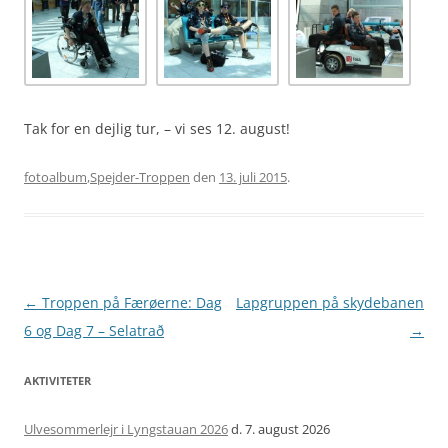
Tak for en dejlig tur, – vi ses 12. august!
fotoalbum
,
Spejder-Troppen
den
13. juli 2015
.
Artikel
←
Troppen på Færøerne: Dag
Lapgruppen på skydebanen
navigation
6 og Dag 7 – Selatrað
→
AKTIVITETER
Ulvesommerlejr i Lyngstauan 2026
d. 7. august 2026