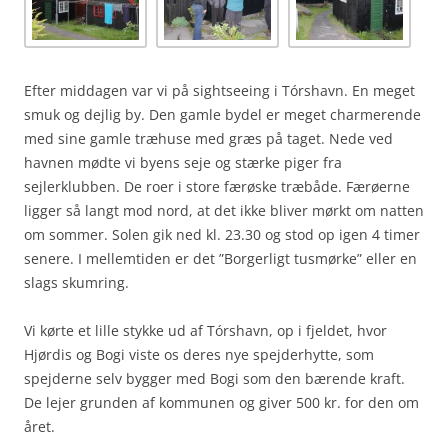
Efter middagen var vi på sightseeing i Tórshavn. En meget
smuk og dejlig by. Den gamle bydel er meget charmerende
med sine gamle træhuse med græs på taget. Nede ved
havnen mødte vi byens seje og stærke piger fra
sejlerklubben. De roer i store færøske træbåde. Færøerne
ligger så langt mod nord, at det ikke bliver mørkt om natten
om sommer. Solen gik ned kl. 23.30 og stod op igen 4 timer
senere. I mellemtiden er det ”Borgerligt tusmørke” eller en
slags skumring.
Vi kørte et lille stykke ud af Tórshavn, op i fjeldet, hvor
Hjørdis og Bogi viste os deres nye spejderhytte, som
spejderne selv bygger med Bogi som den bærende kraft.
De lejer grunden af kommunen og giver 500 kr. for den om
året.