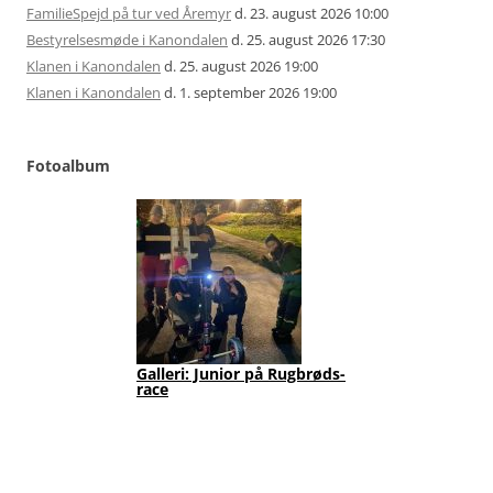
FamilieSpejd på tur ved Åremyr
d. 23. august 2026 10:00
Bestyrelsesmøde i Kanondalen
d. 25. august 2026 17:30
Klanen i Kanondalen
d. 25. august 2026 19:00
Klanen i Kanondalen
d. 1. september 2026 19:00
Fotoalbum
FamilieSpejd: Vi lærer
Gal
Førstehjælp
rac