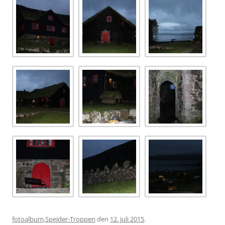
fotoalbum
,
Spejder-Troppen
den
12. juli 2015
.