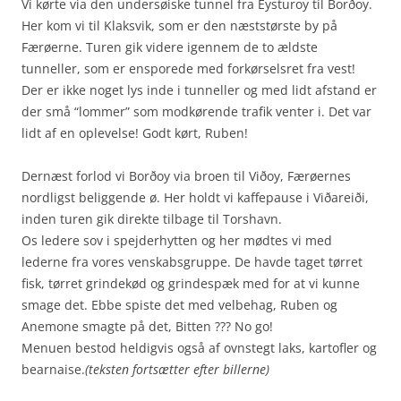
Vi kørte via den undersøiske tunnel fra Eysturoy til Borðoy.
Her kom vi til Klaksvik, som er den næststørste by på
Færøerne. Turen gik videre igennem de to ældste
tunneller, som er ensporede med forkørselsret fra vest!
Der er ikke noget lys inde i tunneller og med lidt afstand er
der små “lommer” som modkørende trafik venter i. Det var
lidt af en oplevelse! Godt kørt, Ruben!
Dernæst forlod vi Borðoy via broen til Viðoy, Færøernes
nordligst beliggende ø. Her holdt vi kaffepause i Viðareiði,
inden turen gik direkte tilbage til Torshavn.
Os ledere sov i spejderhytten og her mødtes vi med
lederne fra vores venskabsgruppe. De havde taget tørret
fisk, tørret grindekød og grindespæk med for at vi kunne
smage det. Ebbe spiste det med velbehag, Ruben og
Anemone smagte på det, Bitten ??? No go!
Menuen bestod heldigvis også af ovnstegt laks, kartofler og
bearnaise.
(teksten fortsætter efter billerne)