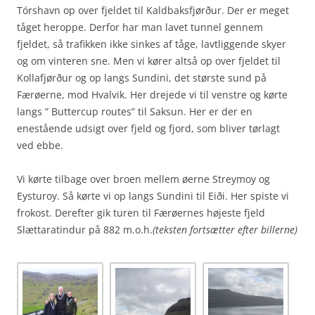
Tórshavn op over fjeldet til Kaldbaksfjørður. Der er meget
tåget heroppe. Derfor har man lavet tunnel gennem
fjeldet, så trafikken ikke sinkes af tåge, lavtliggende skyer
og om vinteren sne. Men vi kører altså op over fjeldet til
Kollafjørður og op langs Sundini, det største sund på
Færøerne, mod Hvalvik. Her drejede vi til venstre og kørte
langs ” Buttercup routes” til Saksun. Her er der en
enestående udsigt over fjeld og fjord, som bliver tørlagt
ved ebbe.
Vi kørte tilbage over broen mellem øerne Streymoy og
Eysturoy. Så kørte vi op langs Sundini til Eiði. Her spiste vi
frokost. Derefter gik turen til Færøernes højeste fjeld
Slættaratindur på 882 m.o.h.
(teksten fortsætter efter billerne)