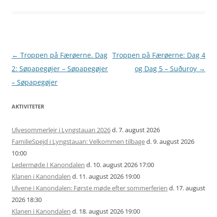
Artikel
←
Troppen på Færøerne. Dag
Troppen på Færøerne: Dag 4
navigation
2: Søpapegøjer – Søpapegøjer
og Dag 5 – Suðuroy
→
– Søpapegøjer
AKTIVITETER
Ulvesommerlejr i Lyngstauan 2026
d. 7. august 2026
FamilieSpejd i Lyngstauan: Velkommen tilbage
d. 9. august 2026
10:00
Ledermøde I Kanondalen
d. 10. august 2026 17:00
Klanen i Kanondalen
d. 11. august 2026 19:00
Ulvene i Kanondalen: Første møde efter sommerferien
d. 17. august
2026 18:30
Klanen i Kanondalen
d. 18. august 2026 19:00