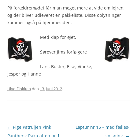
På forældremødet får man meget mere at vide om lejren,
og der bliver udleveret en pakkeliste. Disse oplysninger
kommer også på hjemmesiden.
Med klap for øjet,
Sørøver Jims forfølgere
Lars, Buster, Else, Vibeke,
Jesper og Hanne
Ulve-Flokken
den
13. juni 2012
.
Artikel
←
Pige Patruljen Pink
Laptur nr 15 – med fælles-
navigation
Panthers: Raku aften nr 1.
spisning.
→