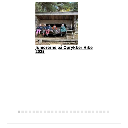
Juniorerne på Oprykker Hike
Jun
2025
Fot