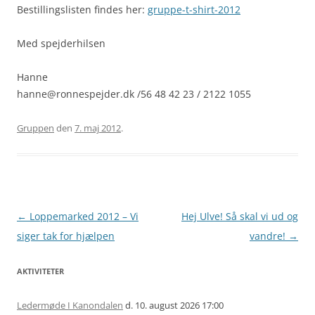
Bestillingslisten findes her:
gruppe-t-shirt-2012
Med spejderhilsen
Hanne
hanne@ronnespejder.dk /56 48 42 23 / 2122 1055
Gruppen
den
7. maj 2012
.
Artikel
←
Loppemarked 2012 – Vi
Hej Ulve! Så skal vi ud og
navigation
siger tak for hjælpen
vandre!
→
AKTIVITETER
Ledermøde I Kanondalen
d. 10. august 2026 17:00