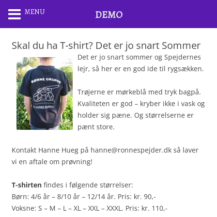
MENU
DEMO
Skal du ha T-shirt? Det er jo snart Sommer
Det er jo snart sommer og Spejdernes
lejr, så her er en god ide til rygsækken.
Trøjerne er mørkeblå med tryk bagpå.
Kvaliteten er god – kryber ikke i vask og
holder sig pæne. Og størrelserne er
pænt store.
Kontakt Hanne Hueg på hanne@ronnespejder.dk så laver
vi en aftale om prøvning!
T-shirten
findes i følgende størrelser:
Børn: 4/6 år – 8/10 år – 12/14 år. Pris: kr. 90,-
Voksne: S – M – L – XL – XXL – XXXL. Pris: kr. 110,-