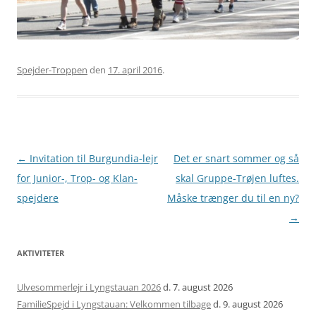
Spejder-Troppen
den
17. april 2016
.
Artikel
←
Invitation til Burgundia-lejr
Det er snart sommer og så
navigation
for Junior-, Trop- og Klan-
skal Gruppe-Trøjen luftes.
spejdere
Måske trænger du til en ny?
→
AKTIVITETER
Ulvesommerlejr i Lyngstauan 2026
d. 7. august 2026
FamilieSpejd i Lyngstauan: Velkommen tilbage
d. 9. august 2026