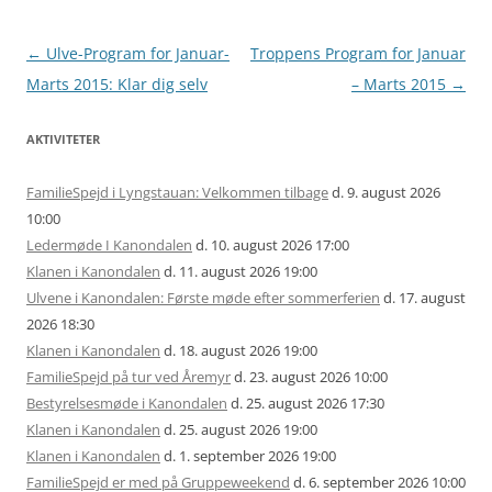
Artikel
←
Ulve-Program for Januar-
Troppens Program for Januar
navigation
Marts 2015: Klar dig selv
– Marts 2015
→
AKTIVITETER
FamilieSpejd i Lyngstauan: Velkommen tilbage
d. 9. august 2026
10:00
Ledermøde I Kanondalen
d. 10. august 2026 17:00
Klanen i Kanondalen
d. 11. august 2026 19:00
Ulvene i Kanondalen: Første møde efter sommerferien
d. 17. august
2026 18:30
Klanen i Kanondalen
d. 18. august 2026 19:00
FamilieSpejd på tur ved Åremyr
d. 23. august 2026 10:00
Bestyrelsesmøde i Kanondalen
d. 25. august 2026 17:30
Klanen i Kanondalen
d. 25. august 2026 19:00
Klanen i Kanondalen
d. 1. september 2026 19:00
FamilieSpejd er med på Gruppeweekend
d. 6. september 2026 10:00