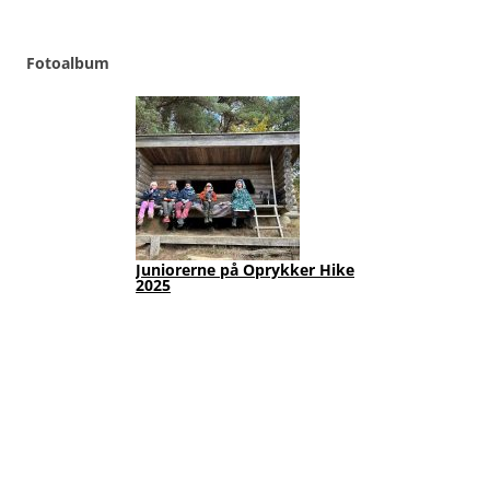
Fotoalbum
Juniorerne på Oprykker Hike
Jun
2025
Fot