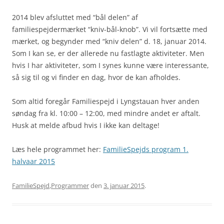
2014 blev afsluttet med “bål delen” af
familiespejdermærket “kniv-bål-knob”. Vi vil fortsætte med
mærket, og begynder med “kniv delen” d. 18, januar 2014.
Som I kan se, er der allerede nu fastlagte aktiviteter. Men
hvis I har aktiviteter, som I synes kunne være interessante,
så sig til og vi finder en dag, hvor de kan afholdes.
Som altid foregår Familiespejd i Lyngstauan hver anden
søndag fra kl. 10:00 – 12:00, med mindre andet er aftalt.
Husk at melde afbud hvis I ikke kan deltage!
Læs hele programmet her:
FamilieSpejds program 1.
halvaar 2015
FamilieSpejd
,
Programmer
den
3. januar 2015
.