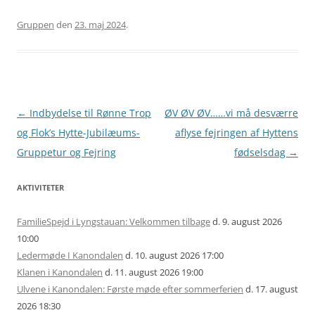
Gruppen
den
23. maj 2024
.
Artikel
←
Indbydelse til Rønne Trop
ØV ØV ØV……vi må desværre
navigation
og Flok’s Hytte-Jubilæums-
aflyse fejringen af Hyttens
Gruppetur og Fejring
fødselsdag
→
AKTIVITETER
FamilieSpejd i Lyngstauan: Velkommen tilbage
d. 9. august 2026
10:00
Ledermøde I Kanondalen
d. 10. august 2026 17:00
Klanen i Kanondalen
d. 11. august 2026 19:00
Ulvene i Kanondalen: Første møde efter sommerferien
d. 17. august
2026 18:30