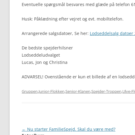
Eventuelle spørgsmål besvares med glæde på telefon 61
Husk: Påklædning efter vejret og evt. mobiltelefon.
Arrangerede salgsdatoer, Se her:
Lodseddelsalg datoer
De bedste spejderhilsner
Lodseddeludvalget
Lucas, Jon og Christina
ADVARSEL! Ovenstående er kun et billede af en lodsedd
Gruppen
,
Junior-Flokken
,
Senior-Klanen
,
Spejder-Troppen
,
Ulve-F
Artikel
←
Nu starter FamilieSpejd. Skal du være med?