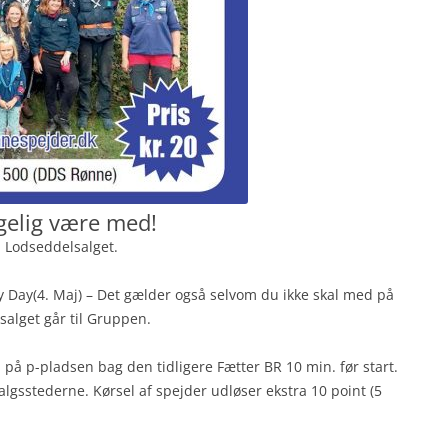
lgelig være med!
i Lodseddelsalget.
y Day(4. Maj) – Det gælder også selvom du ikke skal med på
alget går til Gruppen.
 på p-pladsen bag den tidligere Fætter BR 10 min. før start.
lgsstederne. Kørsel af spejder udløser ekstra 10 point (5