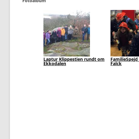
Fotoalbum
navigation
Laptur Klippestien rundt om
FamilieSpejd
Ekkodalen
Falck
1
2
3
4
5