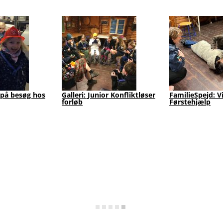
 på besøg hos
Galleri: Junior Konfliktløser
FamilieSpejd: V
forløb
Førstehjælp