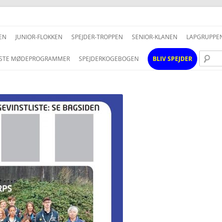
Hop
til
EN
JUNIOR-FLOKKEN
SPEJDER-TROPPEN
SENIOR-KLANEN
LAPGRUPPE
indhold
STE MØDEPROGRAMMER
SPEJDERKOGEBOGEN
BLIV SPEJDER