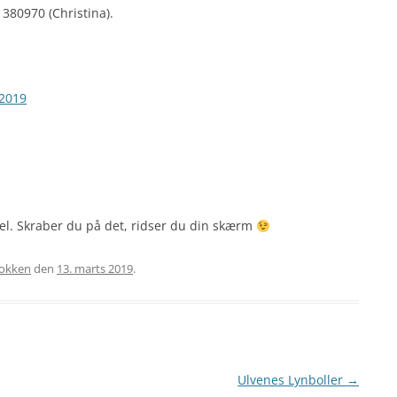
380970 (Christina).
 2019
el. Skraber du på det, ridser du din skærm
lokken
den
13. marts 2019
.
Ulvenes Lynboller
→