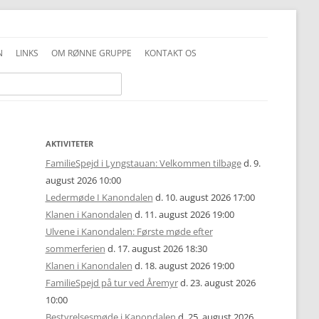
N
LINKS
OM RØNNE GRUPPE
KONTAKT OS
INFO GENERELT
DDS VEDTÆGTER
INFO FAMILIESPEJD
PRIVATLIVSPOLITIK
INFO JUNIOR-SPEJDER
ALKOHOLPOLITIK
AKTIVITETER
FamilieSpejd i Lyngstauan: Velkommen tilbage
d. 9.
INFO TROPPEN
FOTOS OG COPYRIGHT
august 2026 10:00
Ledermøde I Kanondalen
d. 10. august 2026 17:00
UNIFORMSVEJLEDNING
Klanen i Kanondalen
d. 11. august 2026 19:00
Ulvene i Kanondalen: Første møde efter
sommerferien
d. 17. august 2026 18:30
Klanen i Kanondalen
d. 18. august 2026 19:00
FamilieSpejd på tur ved Åremyr
d. 23. august 2026
10:00
Bestyrelsesmøde i Kanondalen
d. 25. august 2026