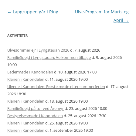
Artikel
←
Lapgruppen går i Ring
Ulve-Program for Marts og
navigation
April
→
AKTIVITETER
Ulvesommerlejr i Lyngstauan 2026
d. 7. august 2026
FamilieSpejd i Lyngstauan: Velkommen tilbage
d. 9. august 2026
10:00
Ledermøde I Kanondalen
d. 10. august 2026 17:00
Klanen i Kanondalen
d. 11. august 2026 19:00
Ulvene i Kanondalen: Første møde efter sommerferien
d. 17. august
2026 18:30
Klanen i Kanondalen
d. 18. august 2026 19:00
FamilieSpejd på tur ved Åremyr
d. 23. august 2026 10:00
Bestyrelsesmøde i Kanondalen
d. 25. august 2026 17:30
Klanen i Kanondalen
d. 25. august 2026 19:00
Klanen i Kanondalen
d. 1. september 2026 19:00