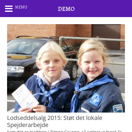
MENU
DEMO
Lodseddelsalg 2015: Støt det lokale
Spejderarbejde
Som det er tradition i Rønne Gruppe, så sælger vi hvert år