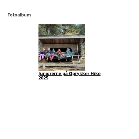
Fotoalbum
Juniorerne på Oprykker Hike
Jun
2025
Fot