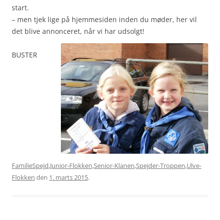
start.
– men tjek lige på hjemmesiden inden du møder, her vil
det blive annonceret, når vi har udsolgt!
BUSTER
FamilieSpejd
,
Junior-Flokken
,
Senior-Klanen
,
Spejder-Troppen
,
Ulve-
Flokken
den
1. marts 2015
.