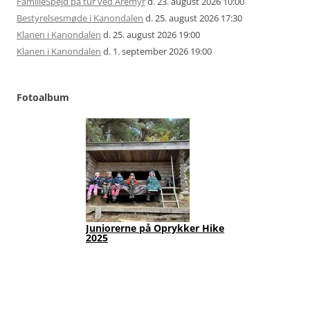
FamilieSpejd på tur ved Åremyr
d. 23. august 2026 10:00
Bestyrelsesmøde i Kanondalen
d. 25. august 2026 17:30
Klanen i Kanondalen
d. 25. august 2026 19:00
Klanen i Kanondalen
d. 1. september 2026 19:00
Fotoalbum
Juniorerne på Oprykker Hike
Jun
2025
Fot