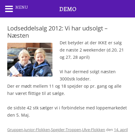
MENU
DEMO
Lodseddelsalg 2012: Vi har udsolgt –
Næsten
Det betyder at der IKKE er salg
de næste 2 weekender (d.20, 21
og 27, 28 april)
Vi har dermed solgt næsten
3000stk lodder.
Der er mødt mellem 11 og 18 spejder op pr. gang og alle
har været flittige til at sælge.
de sidste 42 stk sælger vi i forbindelse med loppemarkedet
den 5. Maj.
Gruppen
,
Junior-Flokken
,
Spejder-Troppen
,
Ulve-Flokken
den
14. april