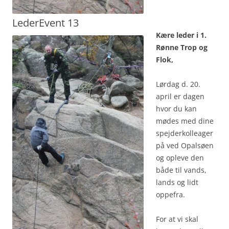
LederEvent 13
Kære leder i 1.
Rønne Trop og
Flok,
Lørdag d. 20.
april er dagen
hvor du kan
mødes med dine
spejderkolleager
på ved Opalsøen
og opleve den
både til vands,
lands og lidt
oppefra.
For at vi skal