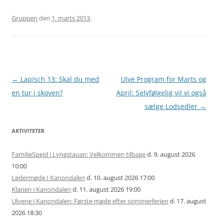
Gruppen
den
1. marts 2013
.
Artikel
←
Lapisch 13: Skal du med
Ulve Program for Marts og
navigation
en tur i skoven?
April: Selvfølgelig vil vi også
sælge Lodsedler
→
AKTIVITETER
FamilieSpejd i Lyngstauan: Velkommen tilbage
d. 9. august 2026
10:00
Ledermøde I Kanondalen
d. 10. august 2026 17:00
Klanen i Kanondalen
d. 11. august 2026 19:00
Ulvene i Kanondalen: Første møde efter sommerferien
d. 17. august
2026 18:30