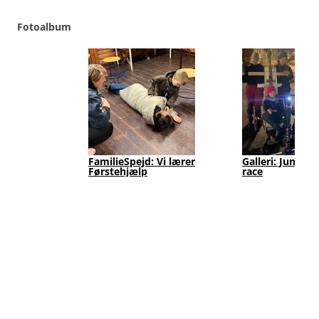
Fotoalbum
FamilieSpejd: Vi lærer
Galleri: Junior
Førstehjælp
race