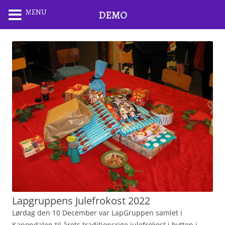
MENU
DEMO
Lapgruppens Julefrokost 2022
Lørdag den 10 December var LapGruppen samlet i
Kanondalen til årets traditionsrige julefrokost i hytten i