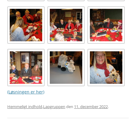
(Løsningen er her)
Hemmeligt indhold
,
Lapgruppen
den
11. december 2022
.