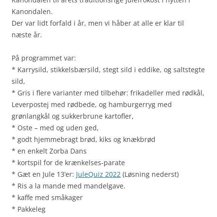
Kanondalen.
Der var lidt forfald i år, men vi håber at alle er klar til
næste år.
På programmet var:
* Karrysild, stikkelsbærsild, stegt sild i eddike, og saltstegte
sild,
* Gris i flere varianter med tilbehør: frikadeller med rødkål,
Leverpostej med rødbede, og hamburgerryg med
grønlangkål og sukkerbrune kartofler,
* Oste – med og uden ged,
* godt hjemmebragt brød, kiks og knækbrød
* en enkelt Zorba Dans
* kortspil for de krænkelses-parate
* Gæt en Jule 13’er:
JuleQuiz 2022
(Løsning nederst)
* Ris a la mande med mandelgave.
* kaffe med småkager
* Pakkeleg