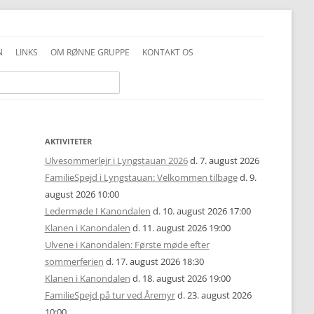
N
LINKS
OM RØNNE GRUPPE
KONTAKT OS
INFO GENERELT
DDS VEDTÆGTER
INFO FAMILIESPEJD
PRIVATLIVSPOLITIK
INFO JUNIOR-SPEJDER
ALKOHOLPOLITIK
AKTIVITETER
Ulvesommerlejr i Lyngstauan 2026
d. 7. august 2026
INFO TROPPEN
FOTOS OG COPYRIGHT
FamilieSpejd i Lyngstauan: Velkommen tilbage
d. 9.
august 2026 10:00
UNIFORMSVEJLEDNING
Ledermøde I Kanondalen
d. 10. august 2026 17:00
Klanen i Kanondalen
d. 11. august 2026 19:00
Ulvene i Kanondalen: Første møde efter
sommerferien
d. 17. august 2026 18:30
Klanen i Kanondalen
d. 18. august 2026 19:00
FamilieSpejd på tur ved Åremyr
d. 23. august 2026
10:00