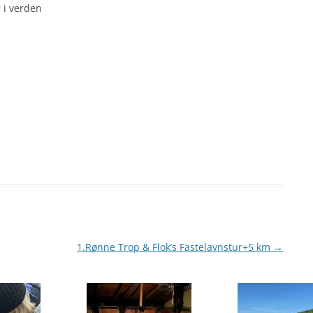
 i verden
1.Rønne Trop & Flok’s Fastelavnstur+5 km
→