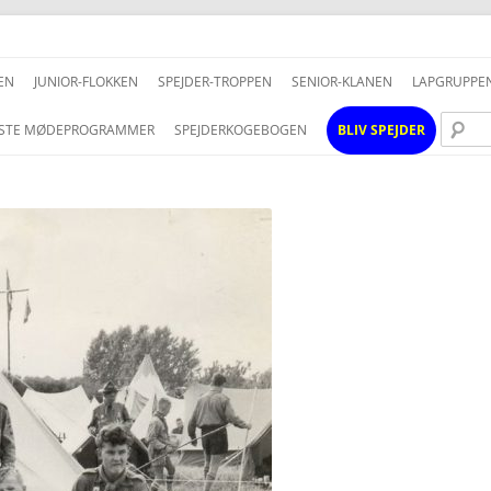
Hop
til
EN
JUNIOR-FLOKKEN
SPEJDER-TROPPEN
SENIOR-KLANEN
LAPGRUPPE
indhold
STE MØDEPROGRAMMER
SPEJDERKOGEBOGEN
BLIV SPEJDER