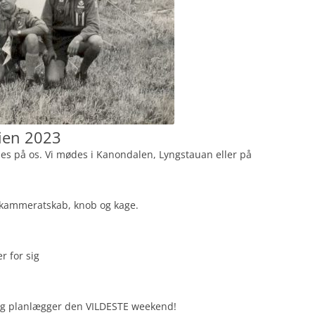
ien 2023
des på os. Vi mødes i Kanondalen, Lyngstauan eller på
r kammeratskab, knob og kage.
r for sig
og planlægger den VILDESTE weekend!