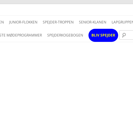
Hop
til
EN
JUNIOR-FLOKKEN
SPEJDER-TROPPEN
SENIOR-KLANEN
LAPGRUPPE
indhold
STE MØDEPROGRAMMER
SPEJDERKOGEBOGEN
BLIV SPEJDER