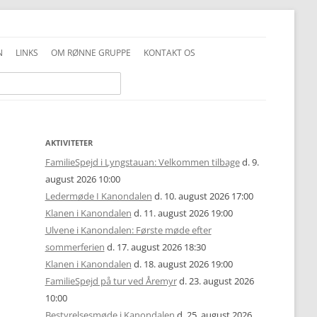
N
LINKS
OM RØNNE GRUPPE
KONTAKT OS
INFO GENERELT
DDS VEDTÆGTER
INFO FAMILIESPEJD
PRIVATLIVSPOLITIK
INFO JUNIOR-SPEJDER
ALKOHOLPOLITIK
AKTIVITETER
FamilieSpejd i Lyngstauan: Velkommen tilbage
d. 9.
INFO TROPPEN
FOTOS OG COPYRIGHT
august 2026 10:00
Ledermøde I Kanondalen
d. 10. august 2026 17:00
UNIFORMSVEJLEDNING
Klanen i Kanondalen
d. 11. august 2026 19:00
Ulvene i Kanondalen: Første møde efter
sommerferien
d. 17. august 2026 18:30
Klanen i Kanondalen
d. 18. august 2026 19:00
FamilieSpejd på tur ved Åremyr
d. 23. august 2026
10:00
Bestyrelsesmøde i Kanondalen
d. 25. august 2026