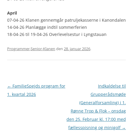
April
07-04-26 Klanen gennemgår patruljekasserne i Kanondalen
14-04-26 Planlægge indtil sommerferien
18-04-26 til 19-04-26 Overlevelsestur i Lyngstauan
Programmer
,
Senior-Klanen
den
28. januar 2026
.
Artikel
←
FamilieSpejds program for
Indkaldelse til
navigation
1. kvartal 2026
Grupperådsmøde
(Generalforsamling) i 1.
Rønne Trop & Flok – onsdag
den 25. Februar kl. 17:00 med
fællesspisning og minigolf
→