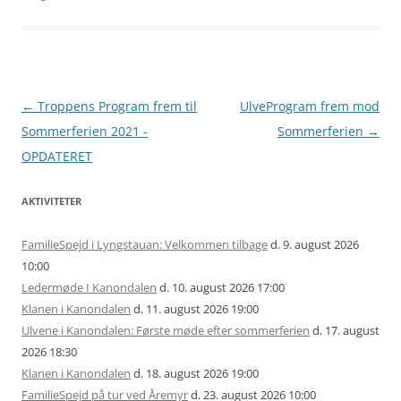
Artikel
←
Troppens Program frem til
UlveProgram frem mod
navigation
Sommerferien 2021 -
Sommerferien
→
OPDATERET
AKTIVITETER
FamilieSpejd i Lyngstauan: Velkommen tilbage
d. 9. august 2026
10:00
Ledermøde I Kanondalen
d. 10. august 2026 17:00
Klanen i Kanondalen
d. 11. august 2026 19:00
Ulvene i Kanondalen: Første møde efter sommerferien
d. 17. august
2026 18:30
Klanen i Kanondalen
d. 18. august 2026 19:00
FamilieSpejd på tur ved Åremyr
d. 23. august 2026 10:00