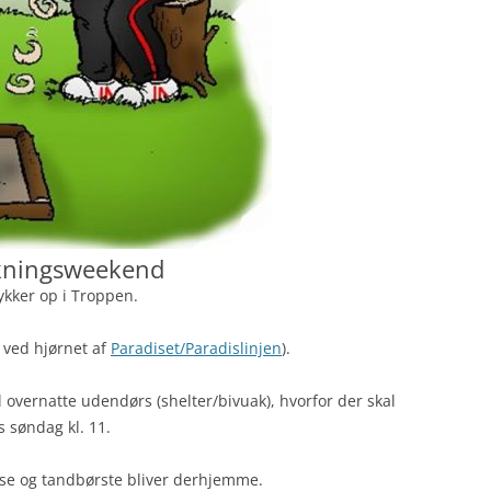
rykningsweekend
rykker op i Troppen.
p ved hjørnet af
Paradiset/Paradislinjen
).
al overnatte udendørs (shelter/bivuak), hvorfor der skal
 søndag kl. 11.
epose og tandbørste bliver derhjemme.