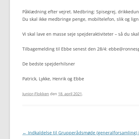
Påklædning efter vejret. Medbring: Spisegrej, drikkedu
Du skal ikke medbringe penge, mobiltelefon, slik og lig
Vi skal lave en masse seje spejderaktiviteter – så du ska
Tilbagemelding til Ebbe senest den 28/4: ebbe@ronnesp
De bedste spejderhilsner
Patrick, Lykke, Henrik og Ebbe
Junior-Flokken
den
18. april 2021
.
Artikel
←
Indkaldelse til Grupperådsmøde (generalforsamling) 