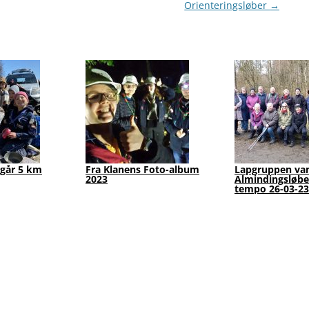
Orienteringsløber
→
 går 5 km
Fra Klanens Foto-album
Lapgruppen van
2023
Almindingsløbe
tempo 26-03-23