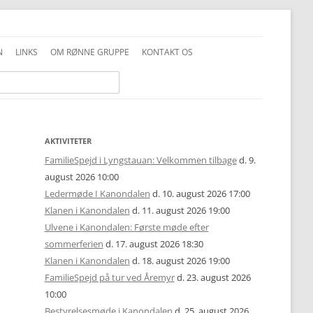
N
LINKS
OM RØNNE GRUPPE
KONTAKT OS
INFO GENERELT
DDS VEDTÆGTER
INFO FAMILIESPEJD
PRIVATLIVSPOLITIK
INFO JUNIOR-SPEJDER
ALKOHOLPOLITIK
AKTIVITETER
FamilieSpejd i Lyngstauan: Velkommen tilbage
d. 9.
INFO TROPPEN
FOTOS OG COPYRIGHT
august 2026 10:00
Ledermøde I Kanondalen
d. 10. august 2026 17:00
UNIFORMSVEJLEDNING
Klanen i Kanondalen
d. 11. august 2026 19:00
Ulvene i Kanondalen: Første møde efter
sommerferien
d. 17. august 2026 18:30
Klanen i Kanondalen
d. 18. august 2026 19:00
FamilieSpejd på tur ved Åremyr
d. 23. august 2026
10:00
Bestyrelsesmøde i Kanondalen
d. 25. august 2026