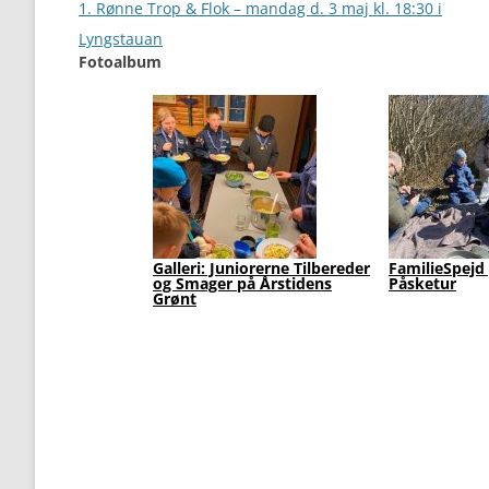
navigation
1. Rønne Trop & Flok – mandag d. 3 maj kl. 18:30 i
Lyngstauan
Fotoalbum
Galleri: Juniorerne Tilbereder
FamilieSpejd
og Smager på Årstidens
Påsketur
Grønt