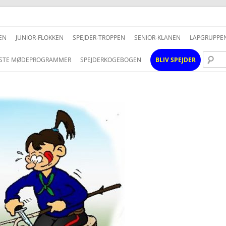
Hop
til
EN
JUNIOR-FLOKKEN
SPEJDER-TROPPEN
SENIOR-KLANEN
LAPGRUPPE
indhold
STE MØDEPROGRAMMER
SPEJDERKOGEBOGEN
BLIV SPEJDER