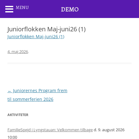
MENU
DEMO
Juniorflokken Maj-juni26 (1)
Juniorflokken Maj-juni26 (1)
4. maj 2026
.
Artikel
←
Juniorernes Program frem
navigation
til sommerferien 2026
AKTIVITETER
FamilieSpejd i Lyngstauan: Velkommen tilbage
d. 9. august 2026
10:00