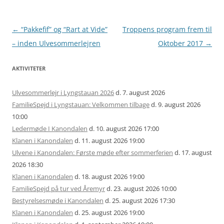
Artikel
←
“Pakkefif” og “Rart at Vide”
Troppens program frem til
navigation
– inden Ulvesommerlejren
Oktober 2017
→
AKTIVITETER
Ulvesommerlejr i Lyngstauan 2026
d. 7. august 2026
FamilieSpejd i Lyngstauan: Velkommen tilbage
d. 9. august 2026
10:00
Ledermøde I Kanondalen
d. 10. august 2026 17:00
Klanen i Kanondalen
d. 11. august 2026 19:00
Ulvene i Kanondalen: Første møde efter sommerferien
d. 17. august
2026 18:30
Klanen i Kanondalen
d. 18. august 2026 19:00
FamilieSpejd på tur ved Åremyr
d. 23. august 2026 10:00
Bestyrelsesmøde i Kanondalen
d. 25. august 2026 17:30
Klanen i Kanondalen
d. 25. august 2026 19:00