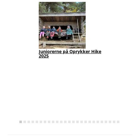
Juniorerne på Oprykker Hike
Jun
2025
Fot