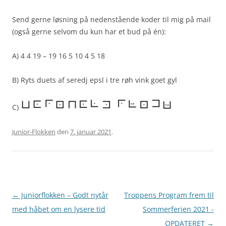
Send gerne løsning på nedenstående koder til mig på mail
(også gerne selvom du kun har et bud på én):
A) 4 4 19 – 19 16 5 10 4 5 18
B) Ryts duets af seredj epsl i tre røh vink goet gyl
C)
Junior-Flokken
den
7. januar 2021
.
Artikel
←
Juniorflokken – Godt nytår
Troppens Program frem til
navigation
med håbet om en lysere tid
Sommerferien 2021 -
OPDATERET
→