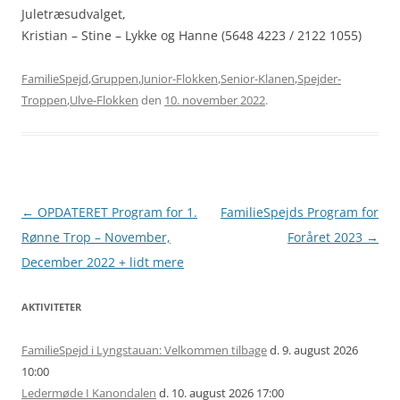
Juletræsudvalget,
Kristian – Stine – Lykke og Hanne (5648 4223 / 2122 1055)
FamilieSpejd
,
Gruppen
,
Junior-Flokken
,
Senior-Klanen
,
Spejder-
Troppen
,
Ulve-Flokken
den
10. november 2022
.
Artikel
←
OPDATERET Program for 1.
FamilieSpejds Program for
navigation
Rønne Trop – November,
Foråret 2023
→
December 2022 + lidt mere
AKTIVITETER
FamilieSpejd i Lyngstauan: Velkommen tilbage
d. 9. august 2026
10:00
Ledermøde I Kanondalen
d. 10. august 2026 17:00