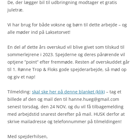
De, der lægger bil til udbringning modtager et gratis
juletræ.
Vi har brug for både voksne og børn til dette arbejde – og
alle møder ind på Laksetorvet!
En del af dette års overskud vil blive givet som tilskud til
sommerlejrene i 2023. Spejderne og deres pårørende vil
optjene ”point” efter fremmøde. Resten af overskuddet går
til 1. Rønne Trop & Floks gode spejderarbejde, så mød op
og giv et nap!
Tilmelding:
skal ske her på denne blanket (klik)
– tag et
billede af den og mail den til hanne.hueg@gmail.com
senest torsdag, den 24 NOV, og du vil få tilbagemelding
med arbejdstid snarest derefter på mail. HUSK derfor at
skrive mailadresse og telefonnummer på tilmeldingen!
Med spejderhilsen,