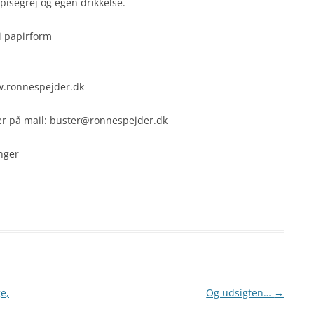
isegrej og egen drikkelse.
i papirform
w.ronnespejder.dk
ter på mail: buster@ronnespejder.dk
nger
e,
Og udsigten…
→