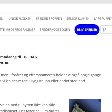
Hop
til
EN
JUNIOR-FLOKKEN
SPEJDER-TROPPEN
SENIOR-KLANEN
LAPGRUPPE
indhold
STE MØDEPROGRAMMER
SPEJDERKOGEBOGEN
BLIV SPEJDER
i mødedag til TIRSDAG
0.30.
n, men i foråret og eftersommeren holder vi også nogle gange
 vi holder møde i Lyngstauan eller andet sted end
vvejen ned til hytten ikke kan tåle
radishuset. Det tager ca. 5 minutter