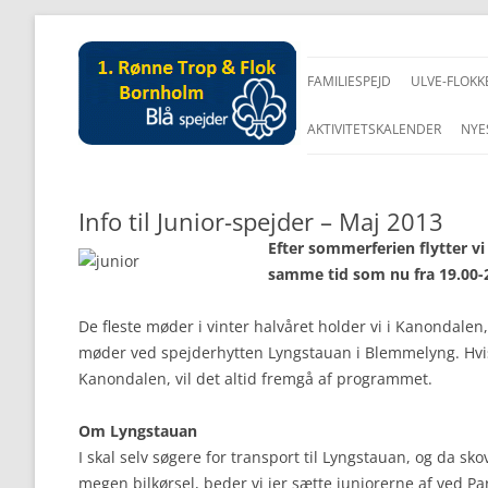
FAMILIESPEJD
ULVE-FLOKK
AKTIVITETSKALENDER
NYE
Info til Junior-spejder – Maj 2013
Efter sommerferien flytter v
samme tid som nu fra 19.00-2
De fleste møder i vinter halvåret holder vi i Kanondale
møder ved spejderhytten Lyngstauan i Blemmelyng. Hvis
Kanondalen, vil det altid fremgå af programmet.
Om Lyngstauan
I skal selv søgere for transport til Lyngstauan, og da sko
megen bilkørsel, beder vi jer sætte juniorerne af ved Pa