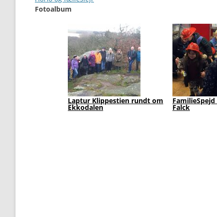
Fotoalbum
Laptur Klippestien rundt om
FamilieSpejd
Ekkodalen
Falck
1
2
3
4
5