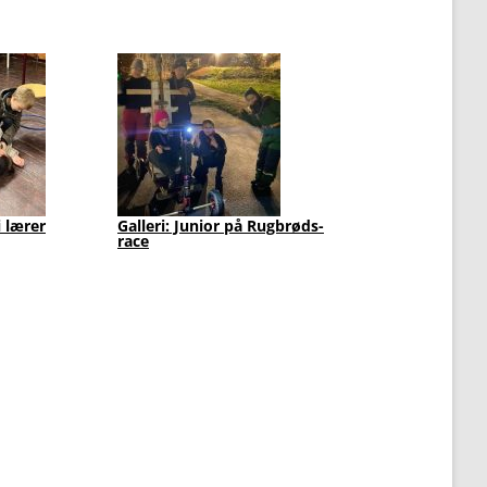
i lærer
Galleri: Junior på Rugbrøds-
Juniorern
race
2025