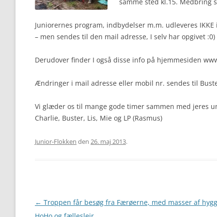
samme sted kl.15. Medbring sp
Juniorernes program, indbydelser m.m. udleveres IKKE 
– men sendes til den mail adresse, I selv har opgivet :0)
Derudover finder I også disse info på hjemmesiden ww
Ændringer i mail adresse eller mobil nr. sendes til Bus
Vi glæder os til mange gode timer sammen med jeres u
Charlie, Buster, Lis, Mie og LP (Rasmus)
Junior-Flokken
den
26. maj 2013
.
Artikel
←
Troppen får besøg fra Færøerne, med masser af hygg
navigation
HoHo og fælleslejr