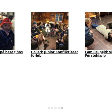
 på besøg hos
Galleri: Junior Konfliktløser
FamilieSpejd: V
forløb
Førstehjælp