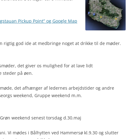
gstauan Pickup Point” og Google Map
n rigtig god ide at medbringe noget at drikke til de møder.
øder, det giver os mulighed for at lave lidt
e steder på øen.
gsmøde, det afhænger af ledernes arbejdstider og andre
 Georgs weekend, Gruppe weekend m.m.
BlåGrøn weekend senest torsdag d.30.maj
i. Vi mødes i Bålhytten ved Hammersø kl.9.30 og slutter