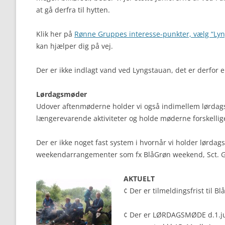
at gå derfra til hytten.
Klik her på
Rønne Gruppes interesse-punkter, vælg “Lyn
kan hjælper dig på vej.
Der er ikke indlagt vand ved Lyngstauan, det er derfor e
Lørdagsmøder
Udover aftenmøderne holder vi også indimellem lørdagsm
længerevarende aktiviteter og holde møderne forskellig
Der er ikke noget fast system i hvornår vi holder lørda
weekendarrangementer som fx BlåGrøn weekend, Sct.
AKTUELT
¢ Der er tilmeldingsfrist til 
¢ Der er LØRDAGSMØDE d.1.jun