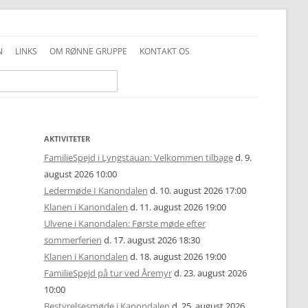
N
LINKS
OM RØNNE GRUPPE
KONTAKT OS
INFO GENERELT
DDS VEDTÆGTER
INFO FAMILIESPEJD
PRIVATLIVSPOLITIK
INFO JUNIOR-SPEJDER
ALKOHOLPOLITIK
AKTIVITETER
FamilieSpejd i Lyngstauan: Velkommen tilbage
d. 9.
INFO TROPPEN
FOTOS OG COPYRIGHT
august 2026 10:00
Ledermøde I Kanondalen
d. 10. august 2026 17:00
UNIFORMSVEJLEDNING
Klanen i Kanondalen
d. 11. august 2026 19:00
Ulvene i Kanondalen: Første møde efter
sommerferien
d. 17. august 2026 18:30
Klanen i Kanondalen
d. 18. august 2026 19:00
FamilieSpejd på tur ved Åremyr
d. 23. august 2026
10:00
Bestyrelsesmøde i Kanondalen
d. 25. august 2026