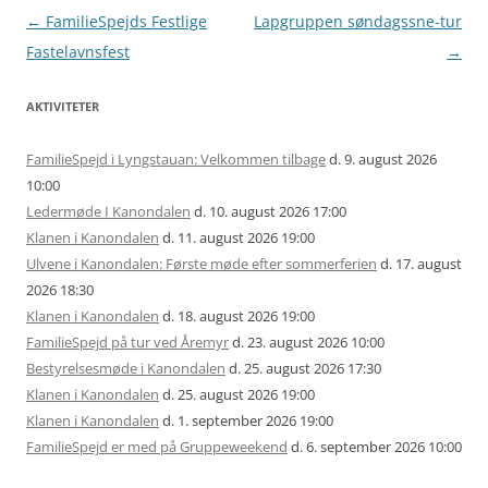
Artikel
←
FamilieSpejds Festlige
Lapgruppen søndagssne-tur
navigation
Fastelavnsfest
→
AKTIVITETER
FamilieSpejd i Lyngstauan: Velkommen tilbage
d. 9. august 2026
10:00
Ledermøde I Kanondalen
d. 10. august 2026 17:00
Klanen i Kanondalen
d. 11. august 2026 19:00
Ulvene i Kanondalen: Første møde efter sommerferien
d. 17. august
2026 18:30
Klanen i Kanondalen
d. 18. august 2026 19:00
FamilieSpejd på tur ved Åremyr
d. 23. august 2026 10:00
Bestyrelsesmøde i Kanondalen
d. 25. august 2026 17:30
Klanen i Kanondalen
d. 25. august 2026 19:00
Klanen i Kanondalen
d. 1. september 2026 19:00
FamilieSpejd er med på Gruppeweekend
d. 6. september 2026 10:00