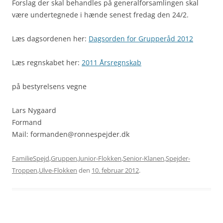
Forslag der skal behandles på generalforsamlingen skal
være undertegnede i hænde senest fredag den 24/2.
Læs dagsordenen her:
Dagsorden for Grupperåd 2012
Læs regnskabet her:
2011 Årsregnskab
på bestyrelsens vegne
Lars Nygaard
Formand
Mail: formanden@ronnespejder.dk
FamilieSpejd
,
Gruppen
,
Junior-Flokken
,
Senior-Klanen
,
Spejder-
Troppen
,
Ulve-Flokken
den
10. februar 2012
.