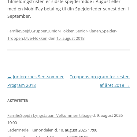
Tilmeldingsfristen er sidste spejdermøde i August eller
med en MobilPay betaling til din Spejderleder senest den 1
September.
FamilieSpejd
,
Gruppen
,
Junior-Flokken
,
Senior-Klanen
,
Spejder-
Troppen
,
Ulve-Flokken
den
15. august 2018
.
Artikel
←
Juniorernes Sen-sommer
Troppens program for resten
navigation
Program 2018
af året 2018
→
AKTIVITETER
FamilieSpejd i Lyngstauan: Velkommen tilbage
d. 9. august 2026
10:00
Ledermøde I Kanondalen
d. 10. august 2026 17:00