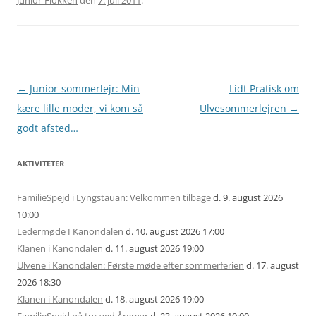
Junior-Flokken
den
7. juli 2011
.
Artikel
←
Junior-sommerlejr: Min
Lidt Pratisk om
navigation
kære lille moder, vi kom så
Ulvesommerlejren
→
godt afsted…
AKTIVITETER
FamilieSpejd i Lyngstauan: Velkommen tilbage
d. 9. august 2026
10:00
Ledermøde I Kanondalen
d. 10. august 2026 17:00
Klanen i Kanondalen
d. 11. august 2026 19:00
Ulvene i Kanondalen: Første møde efter sommerferien
d. 17. august
2026 18:30
Klanen i Kanondalen
d. 18. august 2026 19:00