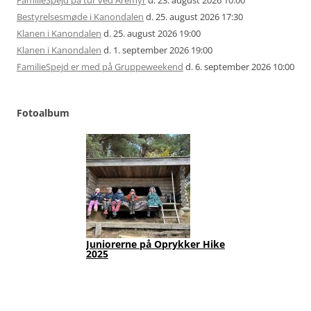
FamilieSpejd på tur ved Åremyr
d. 23. august 2026 10:00
Bestyrelsesmøde i Kanondalen
d. 25. august 2026 17:30
Klanen i Kanondalen
d. 25. august 2026 19:00
Klanen i Kanondalen
d. 1. september 2026 19:00
FamilieSpejd er med på Gruppeweekend
d. 6. september 2026 10:00
Fotoalbum
Juniorerne på Oprykker Hike
Jun
2025
Fot