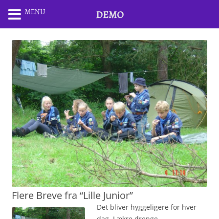
MENU
DEMO
Flere Breve fra “Lille Junior”
Det bliver hyggeligere for hver
dag. Lækre drenge.