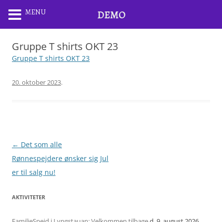
MENU
DEMO
Gruppe T shirts OKT 23
Gruppe T shirts OKT 23
20. oktober 2023
.
Artikel
←
Det som alle
navigation
Rønnespejdere ønsker sig Jul
er til salg nu!
AKTIVITETER
FamilieSpejd i Lyngstauan: Velkommen tilbage
d. 9. august 2026