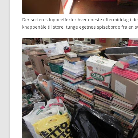
Der sorteres loppeeffekter hver eneste eftermiddag i den
knappenåle til store, tunge egetræs spiseborde fra en s