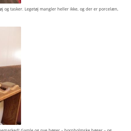
j og tasker. Legetøj mangler heller ikke, og der er porcelæn,
oppemarked! Gamle og nye bøger – bornholmske bøger – og