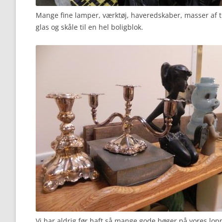
Mange fine lamper, værktøj, haveredskaber, masser af tø
glas og skåle til en hel boligblok.
Vi har aldrig før haft så mange gode bøger på vores l