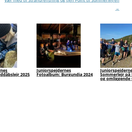
Vær med til Strandrensning og tjen Point til Sommerlejren
→
 på besøg hos
Galleri: Junior Konfliktløser
FamilieSpejd: V
forløb
Førstehjælp