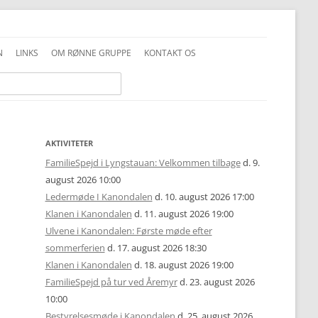
N
LINKS
OM RØNNE GRUPPE
KONTAKT OS
INFO GENERELT
DDS VEDTÆGTER
INFO FAMILIESPEJD
PRIVATLIVSPOLITIK
INFO JUNIOR-SPEJDER
ALKOHOLPOLITIK
AKTIVITETER
FamilieSpejd i Lyngstauan: Velkommen tilbage
d. 9.
INFO TROPPEN
FOTOS OG COPYRIGHT
august 2026 10:00
Ledermøde I Kanondalen
d. 10. august 2026 17:00
UNIFORMSVEJLEDNING
Klanen i Kanondalen
d. 11. august 2026 19:00
Ulvene i Kanondalen: Første møde efter
sommerferien
d. 17. august 2026 18:30
Klanen i Kanondalen
d. 18. august 2026 19:00
FamilieSpejd på tur ved Åremyr
d. 23. august 2026
10:00
Bestyrelsesmøde i Kanondalen
d. 25. august 2026