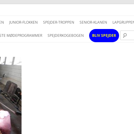
Hop
til
EN
JUNIOR-FLOKKEN
SPEJDER-TROPPEN
SENIOR-KLANEN
LAPGRUPPE
indhold
STE MØDEPROGRAMMER
SPEJDERKOGEBOGEN
BLIV SPEJDER