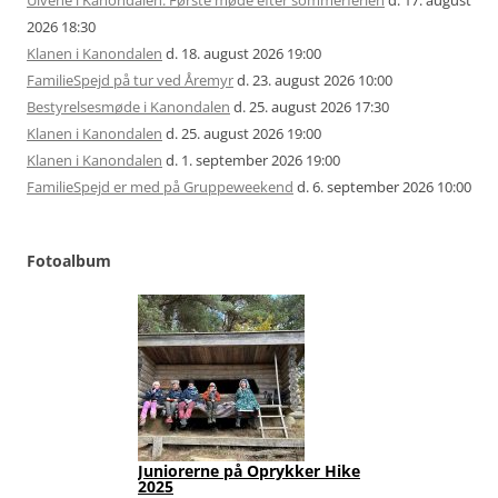
Ulvene i Kanondalen: Første møde efter sommerferien
d. 17. august
2026 18:30
Klanen i Kanondalen
d. 18. august 2026 19:00
FamilieSpejd på tur ved Åremyr
d. 23. august 2026 10:00
Bestyrelsesmøde i Kanondalen
d. 25. august 2026 17:30
Klanen i Kanondalen
d. 25. august 2026 19:00
Klanen i Kanondalen
d. 1. september 2026 19:00
FamilieSpejd er med på Gruppeweekend
d. 6. september 2026 10:00
Fotoalbum
Juniorerne på Oprykker Hike
Jun
2025
Fot