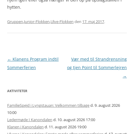
hytten.
Gruppen
,
Junior-Flokken
,
Ulve-Flokken
den
17. maj 2017
.
Artikel
←
Klanens Program indtil
Vær med til Strandrensning
navigation
Sommerferien
og tjen Point til Sommerlejren
→
AKTIVITETER
FamilieSpejd i Lyngstauan: Velkommen tilbage
d. 9. august 2026
10:00
Ledermøde I Kanondalen
d. 10. august 2026 17:00
Klanen i Kanondalen
d. 11. august 2026 19:00