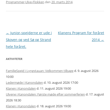
Programmer
,
Ulve-Flokken
den
20. marts 2014
.
Artikel
←
Junior-spejderne er ude i
Klanens Program for foråret
navigation
Skoven og ved Sø og Strand
2014
→
hele foråret.
AKTIVITETER
FamilieSpejd i Lyngstauan: Velkommen tilbage
d. 9. august 2026
10:00
Ledermøde I Kanondalen
d. 10. august 2026 17:00
Klanen i Kanondalen
d. 11. august 2026 19:00
Ulvene i Kanondalen: Første møde efter sommerferien
d. 17. august
2026 18:30
Klanen i Kanondalen
d. 18. august 2026 19:00