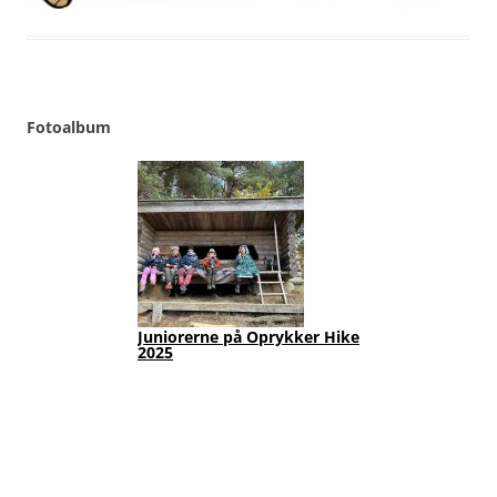
Fotoalbum
Juniorerne på Oprykker Hike
Jun
2025
Fot