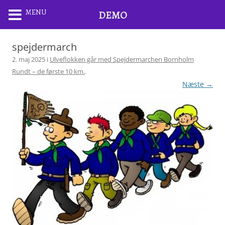
MENU
DEMO
spejdermarch
2. maj 2025
i
Ulveflokken går med Spejdermarchen Bornholm
Rundt – de første 10 km.
.
Næste →