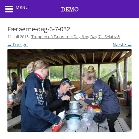
MENU
DEMO
Færøerne-dag-6-7-032
11. juli 2015
i
Troppen på Færøerne: Dag 6 og Dag 7 – Selatrað
.
← Forrige
Næste →